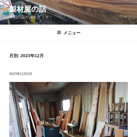
コ
製材屋の話
ン
木肌の温かみをどうぞ！
テ
ン
ツ
メニュー
へ
ス
キ
月別: 2023年12月
ッ
プ
投
2023年12月2日
稿
日: